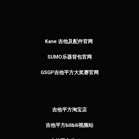
Kane 吉他及配件官网
SUMO乐器
背包官网
GSGP吉他平方大奖赛官网
吉他平方淘宝店
吉他平方bilibili视频站