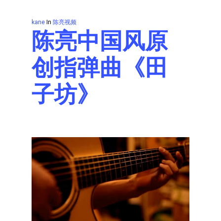
kane
In
陈亮视频
陈亮中国风原
创指弹曲《田
子坊》