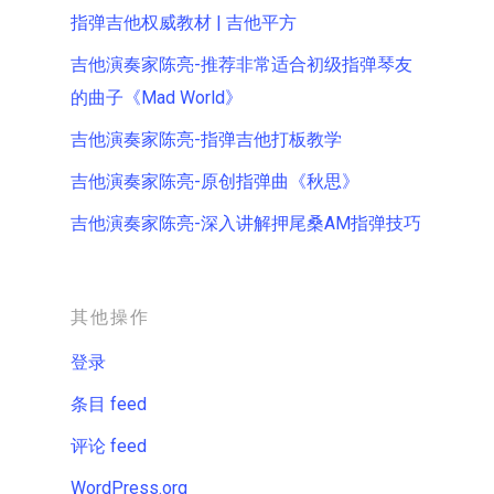
指弹吉他权威教材 | 吉他平方
吉他演奏家陈亮-推荐非常适合初级指弹琴友
的曲子《Mad World》
吉他演奏家陈亮-指弹吉他打板教学
吉他演奏家陈亮-原创指弹曲《秋思》
吉他演奏家陈亮-深入讲解押尾桑AM指弹技巧
其他操作
登录
条目 feed
评论 feed
WordPress.org