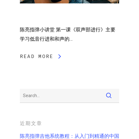
陈亮指弹小讲堂 第一课《双声部进行》主要
学习低音行进和和声的…
READ MORE
近期文章
陈亮指弹吉他系统教程：从入门到精通的中国