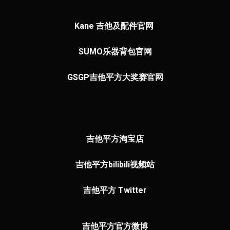
Kane 吉他及配件官网
SUMO乐器
背包官网
GSGP吉他平方大奖赛官网
吉他平方淘宝店
吉他平方bilibili视频站
吉他平方 Twitter
吉他平方官方微博