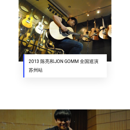
2013 陈亮和JON GOMM 全国巡演
苏州站