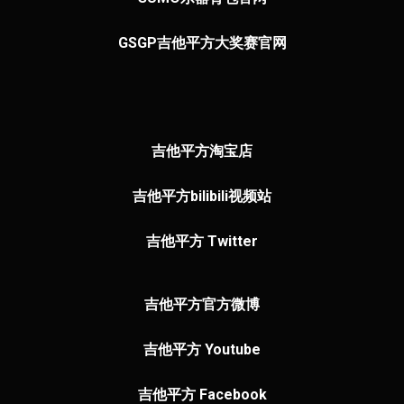
GSGP吉他平方大奖赛官网
吉他平方淘宝店
吉他平方bilibili视频站
吉他平方 Twitter
吉他平方官方微博
吉他平方 Youtube
吉他平方 Facebook