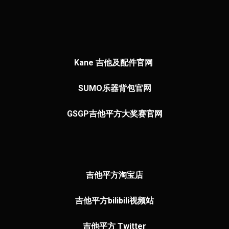
Kane 吉他及配件官网
SUMO乐器
背包官网
GSGP吉他平方大奖赛官网
吉他平方淘宝店
吉他平方bilibili视频站
吉他平方 Twitter