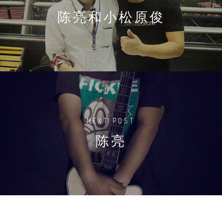
陈亮和小松原俊
NEXT POST
陈亮