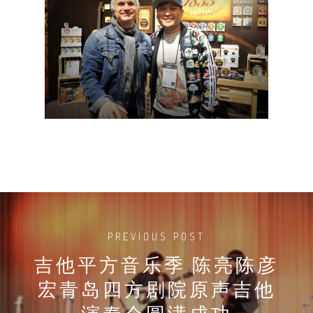
PREVIOUS POST
吉他平方音乐季 陈亮陈彦
宏青岛四方剧院原声吉他