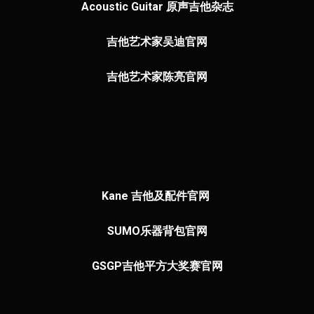
Acoustic Guitar 原声吉他杂志
吉他艺术家吴迪官网
吉他艺术家陈亮官网
Kane 吉他及配件官网
SUMO乐器
背包官网
GSGP吉他平方大奖赛官网