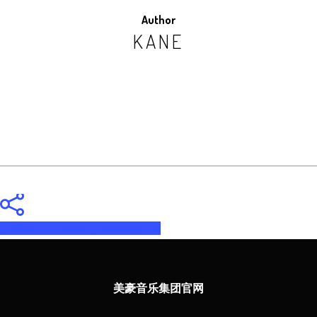
Author
KANE
MORE POSTS BY KANE
Share
Tweet
Share
Pin
美豪音乐集团官网