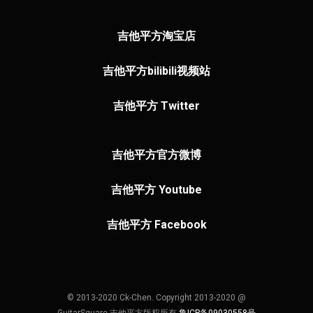
吉他平方淘宝店
吉他平方bilibili视频站
吉他平方 Twitter
吉他平方官方微博
吉他平方 Youtube
吉他平方 Facebook
© 2013-2020 Ck-Chen. Copyright 2013-2020 @