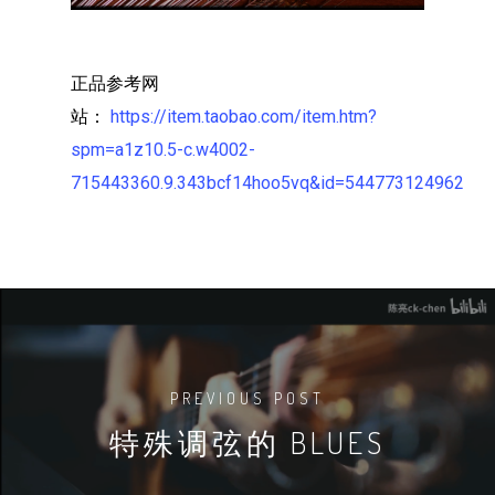
正品参考网
站：
https://item.taobao.com/item.htm?
spm=a1z10.5-c.w4002-
715443360.9.343bcf14hoo5vq&id=544773124962
PREVIOUS POST
特殊调弦的 BLUES