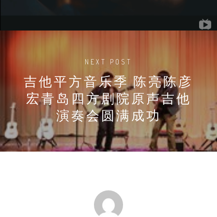
NEXT POST
吉他平方音乐季 陈亮陈彦
宏青岛四方剧院原声吉他
演奏会圆满成功